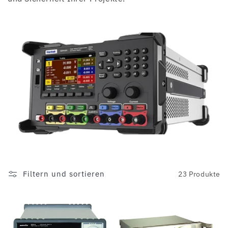
r
i
e
:
Filtern und sortieren
23 Produkte