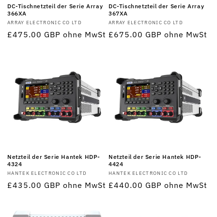
DC-Tischnetzteil der Serie Array
DC-Tischnetzteil der Serie Array
366XA
367XA
Anbieter:
ARRAY ELECTRONIC CO LTD
Anbieter:
ARRAY ELECTRONIC CO LTD
Normaler
£475.00 GBP
ohne MwSt
Normaler
£675.00 GBP
ohne MwSt
Preis
Preis
Netzteil der Serie Hantek HDP-
Netzteil der Serie Hantek HDP-
4324
4424
Anbieter:
HANTEK ELECTRONIC CO LTD
Anbieter:
HANTEK ELECTRONIC CO LTD
Normaler
£435.00 GBP
ohne MwSt
Normaler
£440.00 GBP
ohne MwSt
Preis
Preis