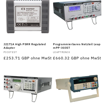
J2171A High PSRR Regulated
Programmierbares Netzteil Leap
Adapter
mPP-3035T
Anbieter:
PICOTEST
Anbieter:
LEAPTRONIX
Normaler
£253.71 GBP
ohne MwSt
Normaler
£660.32 GBP
ohne MwSt
Preis
Preis