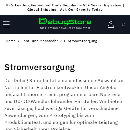
Direkt
UK’s Leading Embedded Tools Supplier – 55+ Years' Expertise |
zum
Global Shipping | Ask Our Experts Today
Inhalt
Einloggen
Warenko
Home
Test- und Messtechnik
Stromversorgung
K
Stromversorgung
a
Der Debug Store bietet eine umfassende Auswahl an
t
Netzteilen für Elektronikentwickler. Unser Angebot
umfasst Labornetzteile, programmierbare Netzteile
e
und DC-DC-Wandler führender Hersteller. Wir bieten
zuverlässige, hochwertige Geräte für verschiedene
g
Anwendungen, vom Prototyping bis zum
o
Produktionstest, und sorgen für optimale Leistung
und Sicherheit Ihrer Projekte.