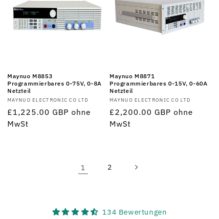
Maynuo M8853
Maynuo M8871
Programmierbares 0-75V, 0-8A
Programmierbares 0-15V, 0-60A
Netzteil
Netzteil
Anbieter:
MAYNUO ELECTRONIC CO LTD
Anbieter:
MAYNUO ELECTRONIC CO LTD
Normaler
£1,225.00 GBP
ohne
Normaler
£2,200.00 GBP
ohne
Preis
MwSt
Preis
MwSt
1
2
134 Bewertungen