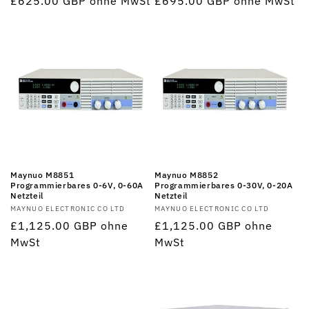
Normaler
£625.00 GBP
ohne MwSt
Normaler
£695.00 GBP
ohne MwSt
Preis
Preis
Maynuo M8851
Maynuo M8852
Programmierbares 0-6V, 0-60A
Programmierbares 0-30V, 0-20A
Netzteil
Netzteil
Anbieter:
MAYNUO ELECTRONIC CO LTD
Anbieter:
MAYNUO ELECTRONIC CO LTD
Normaler
£1,125.00 GBP
ohne
Normaler
£1,125.00 GBP
ohne
Preis
MwSt
Preis
MwSt