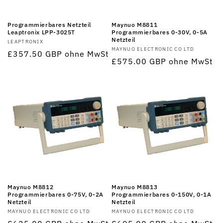
Programmierbares Netzteil
Maynuo M8811
Leaptronix LPP-3025T
Programmierbares 0-30V, 0-5A
Netzteil
Anbieter:
LEAPTRONIX
Anbieter:
MAYNUO ELECTRONIC CO LTD
Normaler
£357.50 GBP
ohne MwSt
Normaler
£575.00 GBP
ohne MwSt
Preis
Preis
Maynuo M8812
Maynuo M8813
Programmierbares 0-75V, 0-2A
Programmierbares 0-150V, 0-1A
Netzteil
Netzteil
Anbieter:
MAYNUO ELECTRONIC CO LTD
Anbieter:
MAYNUO ELECTRONIC CO LTD