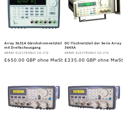
Array 3631A Gleichstromnetzteil
DC-Tischnetzteil der Serie Array
mit Dreifachausgang
364XA
Anbieter:
ARRAY ELECTRONIC CO LTD
Anbieter:
ARRAY ELECTRONIC CO LTD
Normaler
£650.00 GBP
ohne MwSt
Normaler
£235.00 GBP
ohne MwSt
Preis
Preis